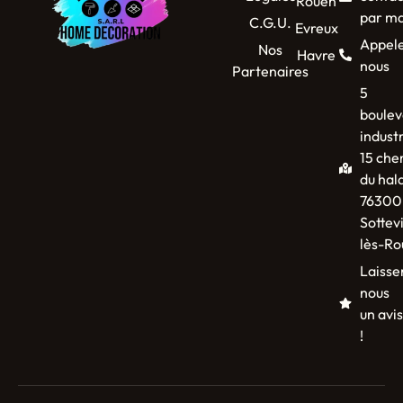
Rouen
par ma
C.G.U.
Evreux
Appel
Nos
Havre
nous
Partenaires
5
boulev
industr
15 che
du hal
76300
Sottevi
lès-Ro
Laisse
nous
un avis
!