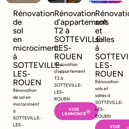
Rénovation
Rénovation
Rénovati
de
d'appartement
sols
sol
T2 à
et
en
SOTTEVILLE-
salles
microciment
LES-
à
à
ROUEN
SOTTEVI
SOTTEVILLE-
LES-
Rénovation
d’appartement
LES-
ROUEN
T2 à
ROUEN
Rénovation
SOTTEVILLE-
sols et
Rénovation
LES-
salles à
de sol en
ROUEN
SOTTEVILLE-
microciment
LES-
VOIR
à
L'ANNONCE
ROUEN
SOTTEVILLE-
LES-
VOIR