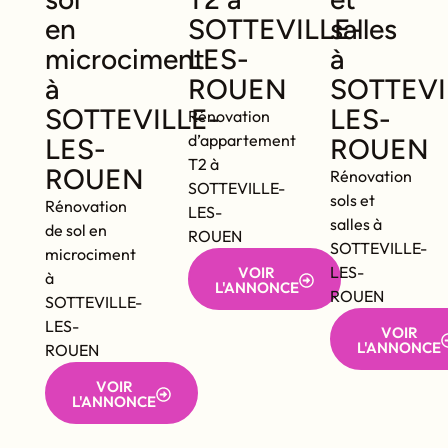
en
SOTTEVILLE-
salles
microciment
LES-
à
à
ROUEN
SOTTEVI
SOTTEVILLE-
LES-
Rénovation
d’appartement
LES-
ROUEN
T2 à
ROUEN
Rénovation
SOTTEVILLE-
sols et
Rénovation
LES-
salles à
de sol en
ROUEN
SOTTEVILLE-
microciment
LES-
VOIR
à
L'ANNONCE
ROUEN
SOTTEVILLE-
LES-
VOIR
L'ANNONCE
ROUEN
VOIR
L'ANNONCE