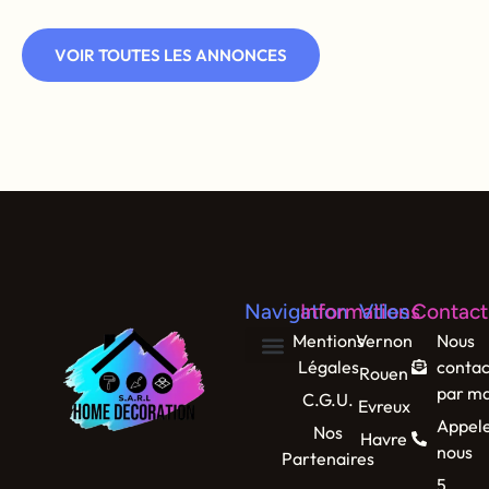
VOIR TOUTES LES ANNONCES
Navigation
Informations
Villes
Contact
Mentions
Vernon
Nous
Légales
contac
Rouen
par ma
C.G.U.
Evreux
Appel
Nos
Havre
nous
Partenaires
5