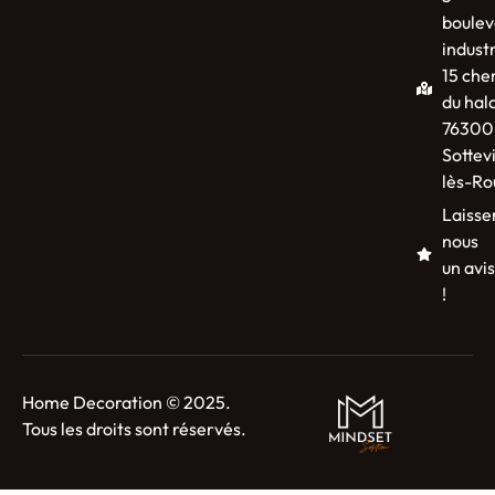
boulev
industr
15 che
du hal
76300
Sottevi
lès-Ro
Laisse
nous
un avis
!
Home Decoration © 2025.
Tous les droits sont réservés.