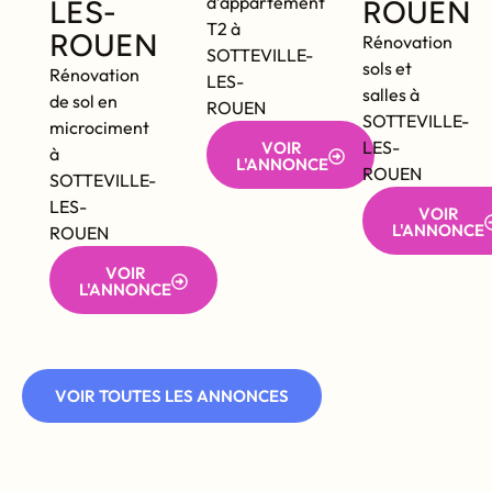
d’appartement
LES-
ROUEN
T2 à
ROUEN
Rénovation
SOTTEVILLE-
sols et
Rénovation
LES-
salles à
de sol en
ROUEN
SOTTEVILLE-
microciment
LES-
VOIR
à
L'ANNONCE
ROUEN
SOTTEVILLE-
LES-
VOIR
L'ANNONCE
ROUEN
VOIR
L'ANNONCE
VOIR TOUTES LES ANNONCES