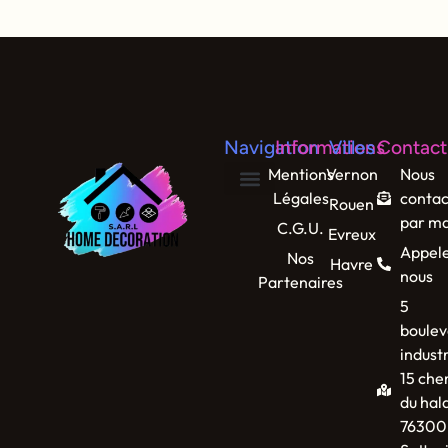
Navigation
Informations
Villes
Contact
Mentions
Vernon
Nous
Légales
contac
Rouen
par ma
C.G.U.
Evreux
Appel
Nos
Havre
nous
Partenaires
5
boulev
industr
15 che
du hal
76300