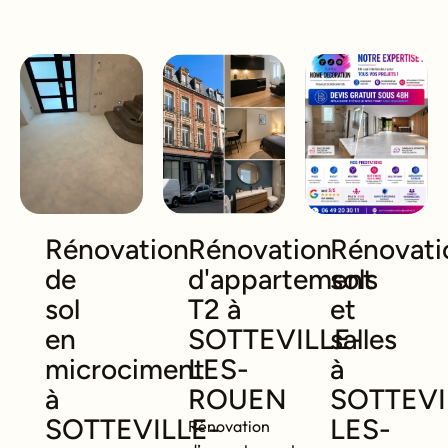
Rénovation
Rénovation
Rénovati
de
d'appartement
sols
sol
T2 à
et
en
SOTTEVILLE-
salles
microciment
LES-
à
à
ROUEN
SOTTEVI
SOTTEVILLE-
LES-
Rénovation