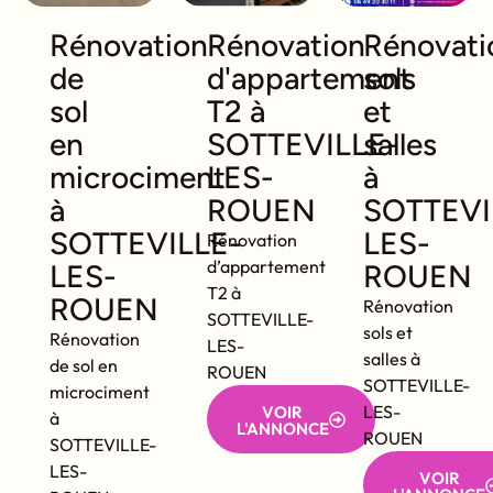
Rénovation
Rénovation
Rénovati
de
d'appartement
sols
sol
T2 à
et
en
SOTTEVILLE-
salles
microciment
LES-
à
à
ROUEN
SOTTEVI
SOTTEVILLE-
LES-
Rénovation
d’appartement
LES-
ROUEN
T2 à
ROUEN
Rénovation
SOTTEVILLE-
sols et
Rénovation
LES-
salles à
de sol en
ROUEN
SOTTEVILLE-
microciment
LES-
VOIR
à
L'ANNONCE
ROUEN
SOTTEVILLE-
LES-
VOIR