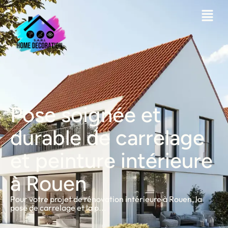
Pose soignée et
durable de carrelage
et peinture intérieure
à Rouen
Pour votre projet de rénovation intérieure à Rouen, la
pose de carrelage et la p...