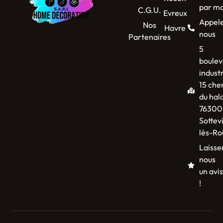
par ma
C.G.U.
Evreux
Appel
Nos
Havre
nous
Partenaires
5
boulev
industr
15 che
du hal
76300
Sottevi
lès-Ro
Laisse
nous
un avis
!