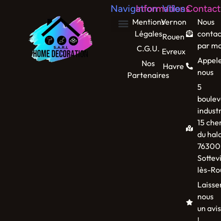
Navigation
Informations
Villes
Contact
Mentions
Vernon
Nous
Légales
contac
Rouen
par ma
C.G.U.
Evreux
Appel
Nos
Havre
nous
Partenaires
5
boulev
industr
15 che
du hal
76300
Sottevi
lès-Ro
Laisse
nous
un avis
!