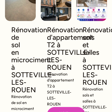
Rénovation
Rénovation
Rénovati
de
d'appartement
sols
sol
T2 à
et
en
SOTTEVILLE-
salles
microciment
LES-
à
à
ROUEN
SOTTEVI
SOTTEVILLE-
LES-
Rénovation
d’appartement
LES-
ROUEN
T2 à
ROUEN
Rénovation
SOTTEVILLE-
sols et
Rénovation
LES-
salles à
de sol en
ROUEN
SOTTEVILLE-
microciment