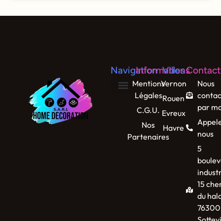
Navigation
Informations
Villes
Contact
Mentions
Vernon
Nous
Légales
contac
Rouen
par ma
C.G.U.
Evreux
Appel
Nos
Havre
nous
Partenaires
5
boulev
industr
15 che
du hal
76300
Sottevi