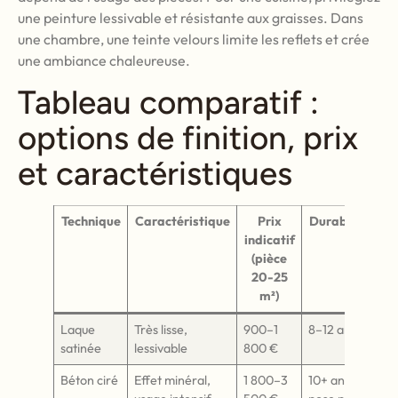
une peinture lessivable et résistante aux graisses. Dans
une chambre, une teinte velours limite les reflets et crée
une ambiance chaleureuse.
Tableau comparatif :
options de finition, prix
et caractéristiques
Technique
Caractéristique
Prix
Durabilité
indicatif
(pièce
20-25
m²)
Laque
Très lisse,
900–1
8–12 ans
satinée
lessivable
800 €
Béton ciré
Effet minéral,
1 800–3
10+ ans si