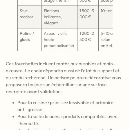
usage intensif
500 €
pose pro
Stuc
Finitions
1 500–3
10+ ans
marbre
brillantes,
000 €
élégant
Patine /
Aspect vieilli,
1 200–2
5–10 ans
glacis
haute
500 €
selon
personnalisation
entretien
Ces fourchettes incluent matériaux durables et main-
d’œuvre. Le choix dépendra aussi de l’état du support et
du rendu recherché. Un artisan peinture décorative vous
proposera toujours un échantillon sur une surface
restreinte avant validation.
Pour la cuisine : priorisez lessivable et primaire
anti-graisse.
Pour la salle de bains : produits compatibles avec
l’humidité.