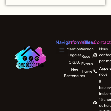
Navigation
Informations
Villes
Contact
Mentions
Vernon
Nous
Légales
contac
Rouen
par ma
C.G.U.
Evreux
Appel
Nos
Havre
nous
Partenaires
5
boulev
industr
15 che
du hal