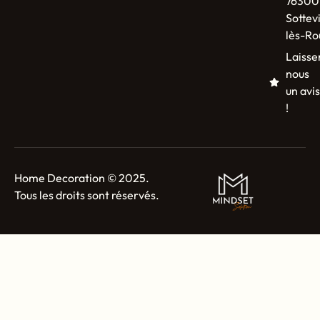
76300
Sottevi
lès-Ro
Laisse
nous
un avis
!
Home Decoration © 2025.
Tous les droits sont réservés.