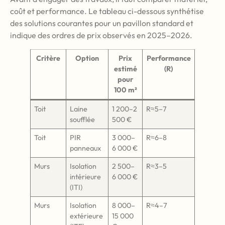
coût et performance. Le tableau ci-dessous synthétise
des solutions courantes pour un pavillon standard et
indique des ordres de prix observés en 2025–2026.
Critère
Option
Prix
Performance
estimé
(R)
pour
100 m²
Toit
Laine
1 200–2
R≈5–7
soufflée
500 €
Toit
PIR
3 000–
R≈6–8
panneaux
6 000 €
Murs
Isolation
2 500–
R≈3–5
intérieure
6 000 €
(ITI)
Murs
Isolation
8 000–
R≈4–7
extérieure
15 000