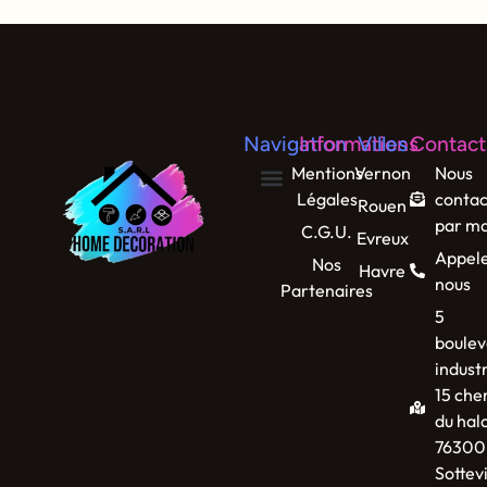
Navigation
Informations
Villes
Contact
Mentions
Vernon
Nous
Légales
contac
Rouen
par ma
C.G.U.
Evreux
Appel
Nos
Havre
nous
Partenaires
5
boulev
industr
15 che
du hal
76300
Sottevi