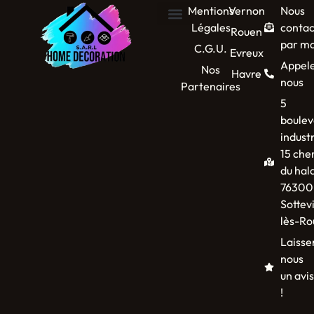
Mentions
Vernon
Nous
Légales
contac
Rouen
par ma
C.G.U.
Evreux
Appel
Nos
Havre
nous
Partenaires
5
boulev
industr
15 che
du hal
76300
Sottevi
lès-Ro
Laisse
nous
un avis
!