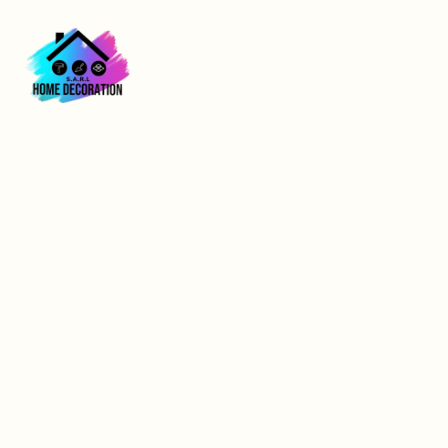
Entreprise
Revêtements Muraux
à Vernon