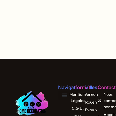
Navigation
Informations
Villes
Contact
Mentions
Vernon
Nous
Légales
contac
Rouen
par ma
C.G.U.
Evreux
Appel
Nos