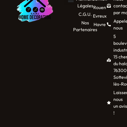
Légales
contac
Rouen
par ma
C.G.U.
Evreux
Appel
Nos
Havre
nous
Partenaires
5
boulev
industr
15 che
du hal
76300
Sottevi
lès-Ro
Laisse
nous
un avis
!