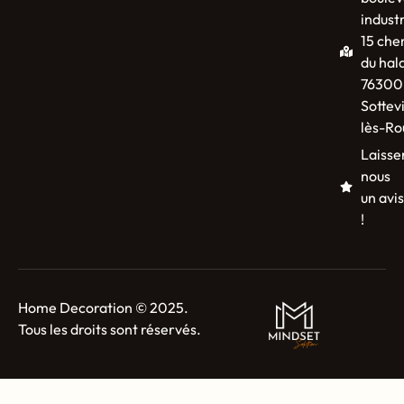
industr
15 che
du hal
76300
Sottevi
lès-Ro
Laisse
nous
un avis
!
Home Decoration © 2025.
Tous les droits sont réservés.