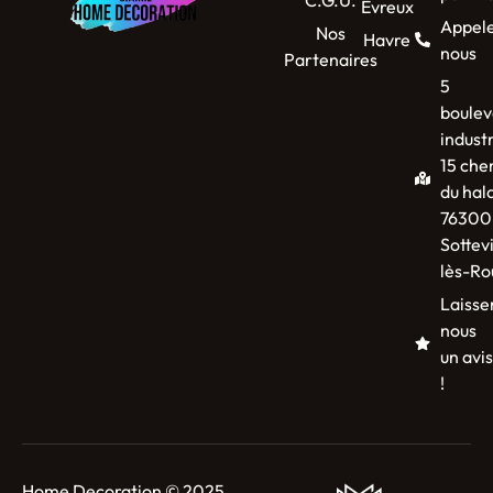
Evreux
Appel
Nos
Havre
nous
Partenaires
5
boulev
industr
15 che
du hal
76300
Sottevi
lès-Ro
Laisse
nous
un avis
!
Home Decoration © 2025.