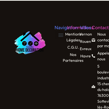
Navigation
Informations
Villes
Contact
Mentions
Vernon
Nous
Légales
contac
Rouen
par ma
C.G.U.
Evreux
Appel
Nos
Havre
nous
Partenaires
5
boulev
industr
15 che
du hal
76300
Sottevi
lès-Ro