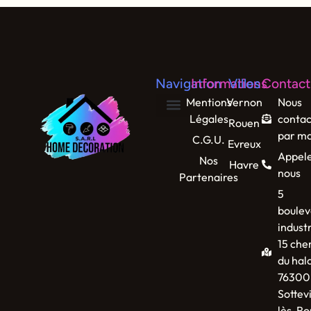
Navigation
Informations
Villes
Contact
Mentions
Vernon
Nous
Légales
contac
Rouen
par ma
C.G.U.
Evreux
Appel
Nos
Havre
nous
Partenaires
5
boulev
industr
15 che
du hal
76300
Sottevi
lès-Ro