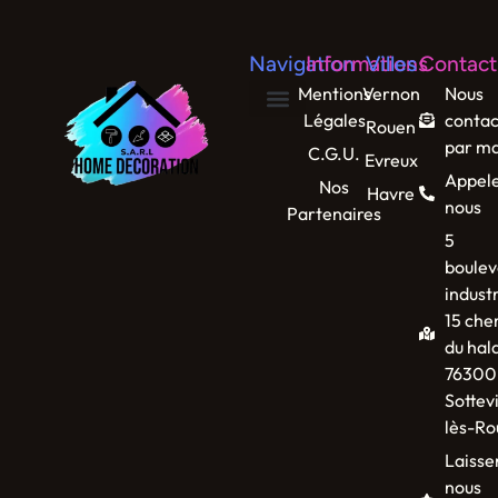
Navigation
Informations
Villes
Contact
Mentions
Vernon
Nous
Légales
contac
Rouen
par ma
C.G.U.
Evreux
Appel
Nos
Havre
nous
Partenaires
5
boulev
industr
15 che
du hal
76300
Sottevi
lès-Ro
Laisse
nous