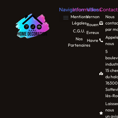
Navigation
Informations
Villes
Contact
Mentions
Vernon
Nous
Légales
contac
Rouen
par ma
C.G.U.
Evreux
Appel
Nos
Havre
nous
Partenaires
5
boulev
industr
15 che
du hal
76300
Sottevi
lès-Ro
Laisse
nous
un avis