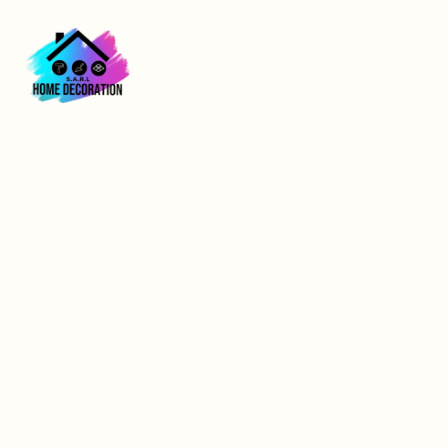
Entreprise de
peinture cuisine à
Rouen